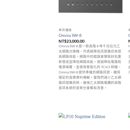
串流播放
Omnia SW-8
NT$
23,000.00
Omnia SW-8 是一款高階 8 埠千兆位元乙
太網路交換機，可透過降低訊號雜訊來提
高網路效能。
網路中的錯誤會導致封包重
新發送並降低網路效能。
透過降低電路和
電源噪聲，並使用客製化的 TCXO 時鐘，
Omnia SW-8 提供準確的網路訊號，確保
穩定的音樂資料傳輸。
當我們減少乙太網
路訊號雜訊時，連接乙太網路電纜的高階
音訊系統的音質也會略有改善。