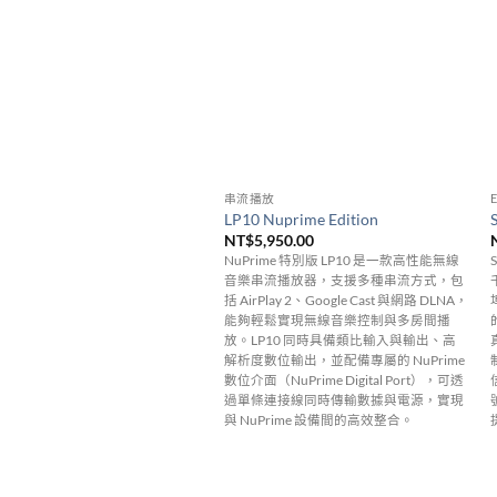
串流播放
LP10 Nuprime Edition
NT$
5,950.00
NuPrime 特別版 LP10 是一款高性能無線
音樂串流播放器，支援多種串流方式，包
括 AirPlay 2、Google Cast 與網路 DLNA，
能夠輕鬆實現無線音樂控制與多房間播
放。LP10 同時具備類比輸入與輸出、高
解析度數位輸出，並配備專屬的 NuPrime
數位介面（NuPrime Digital Port），可透
過單條連接線同時傳輸數據與電源，實現
與 NuPrime 設備間的高效整合。