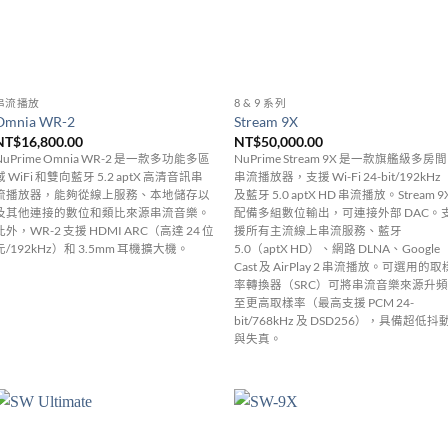
串流播放
8 & 9 系列
Omnia WR-2
Stream 9X
NT$
16,800.00
NT$
50,000.00
NuPrime Omnia WR-2 是一款多功能多區
NuPrime Stream 9X 是一款旗艦級多房間
域 WiFi 和雙向藍牙 5.2 aptX 高清音訊串
串流播放器，支援 Wi-Fi 24-bit/192kHz
流播放器，能夠從線上服務、本地儲存以
及藍牙 5.0 aptX HD 串流播放。Stream 9
及其他連接的數位和類比來源串流音樂。
配備多組數位輸出，可連接外部 DAC。
此外，WR-2 支援 HDMI ARC（高達 24 位
援所有主流線上串流服務、藍牙
元/192kHz）和 3.5mm 耳機擴大機。
5.0（aptX HD）、網路 DLNA、Google
Cast 及 AirPlay 2 串流播放。可選用的取
率轉換器（SRC）可將串流音樂來源升頻
至更高取樣率（最高支援 PCM 24-
bit/768kHz 及 DSD256），具備超低抖
與失真。