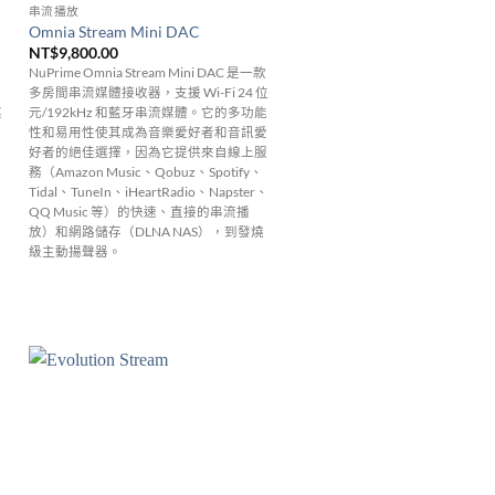
串流播放
Omnia Stream Mini DAC
NT$
9,800.00
NuPrime Omnia Stream Mini DAC 是一款
多房間串流媒體接收器，支援 Wi-Fi 24 位
媒
元/192kHz 和藍牙串流媒體。
它的多功能
性和易用性使其成為音樂愛好者和音訊愛
好者的絕佳選擇，因為它提供來自線上服
務（Amazon Music、Qobuz、Spotify、
Tidal、TuneIn、iHeartRadio、Napster、
QQ Music 等）的快速、直接的串流播
放）和網路儲存（DLNA NAS），到發燒
級主動揚聲器。