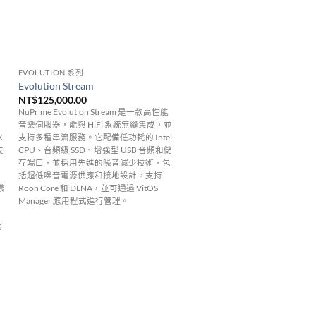
EVOLUTION 系列
Evolution Stream
NT$
125,000.00
NuPrime Evolution Stream 是一款高性能
音樂伺服器，能與 HiFi 系統無縫集成，並
X
支持多種串流服務。它配備低功耗的 Intel
支
CPU、音頻級 SSD、增強型 USB 音頻和儲
存端口，並採用先進的噪音減少技術，包
括超低噪音電源供應和接地設計。支持
樣
Roon Core 和 DLNA，並可通過 VitOS
Manager 應用程式進行管理。
動