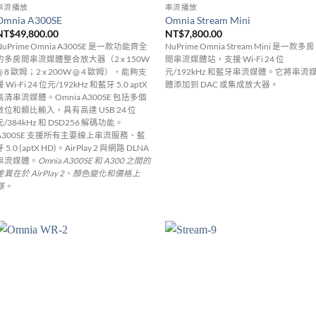
串流播放
串流播放
Omnia A300SE
Omnia Stream Mini
NT$
49,800.00
NT$
7,800.00
NuPrime Omnia A300SE 是一款功能齊全
NuPrime Omnia Stream Mini 是一款多房
的多房間串流媒體整合放大器（2 x 150W
間串流媒體站，支援 Wi-Fi 24 位
@ 8 歐姆；2 x 200W @ 4 歐姆），能夠支
元/192kHz 和藍牙串流媒體。
它將串流
援 Wi-Fi 24 位元/192kHz 和藍牙 5.0 aptX
體添加到 DAC 或集成放大器。
高清串流媒體。
Omnia A300SE 包括多個
數位和類比輸入，具有高達 USB 24 位
元/384kHz 和 DSD256 解碼功能。
A300SE 支援所有主要線上串流服務、藍
 5.0 (aptX HD)。
AirPlay 2 與網路 DLNA
串流媒體。
Omnia A300SE 和 A300 之間的
差異在於 AirPlay 2、顏色變化和價格上
漲。