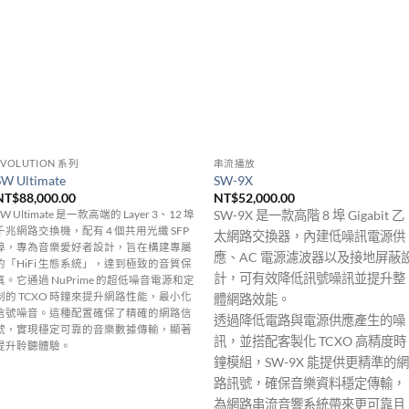
EVOLUTION 系列
串流播放
SW Ultimate
SW-9X
NT$
88,000.00
NT$
52,000.00
SW-9X 是一款高階 8 埠 Gigabit 乙
SW Ultimate 是一款高端的 Layer 3、12 埠
千兆網路交換機，配有 4 個共用光纖 SFP
太網路交換器，內建低噪訊電源供
埠，專為音樂愛好者設計，旨在構建專屬
應、AC 電源濾波器以及接地屏蔽
的「HiFi 生態系統」，達到極致的音質保
計，可有效降低訊號噪訊並提升整
真。它通過 NuPrime 的超低噪音電源和定
制的 TCXO 時鐘來提升網路性能，最小化
體網路效能。
信號噪音。這種配置確保了精確的網路信
透過降低電路與電源供應產生的噪
號，實現穩定可靠的音樂數據傳輸，顯著
訊，並搭配客製化 TCXO 高精度時
提升聆聽體驗。
鐘模組，SW-9X 能提供更精準的網
路訊號，確保音樂資料穩定傳輸，
為網路串流音響系統帶來更可靠且