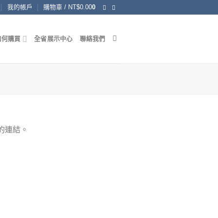
我的帳戶
購物車 /
NT$
0.00
0
如何購買
全省展示中心
聯絡我們
的連結。