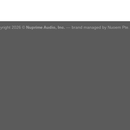
yright 2026 ©
Nuprime Audio, Inc.
--- brand managed by Nuoem Pte. 