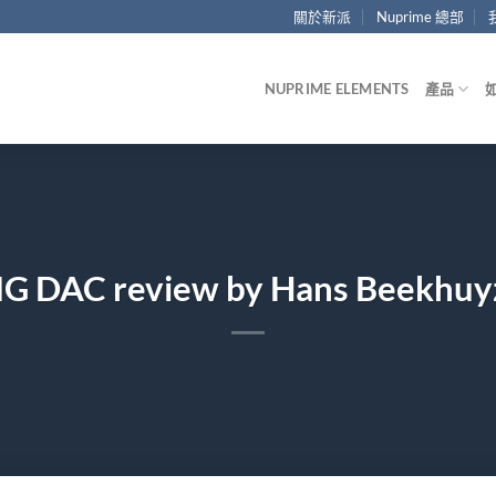
關於新派
Nuprime 總部
NUPRIME ELEMENTS
產品
G DAC review by Hans Beekhuy