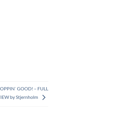
DROPPIN` GOOD! – FULL
IEW by Stjernholm