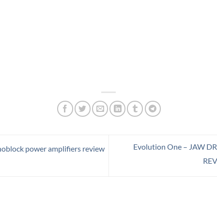
Evolution One – JAW 
oblock power amplifiers review
REV